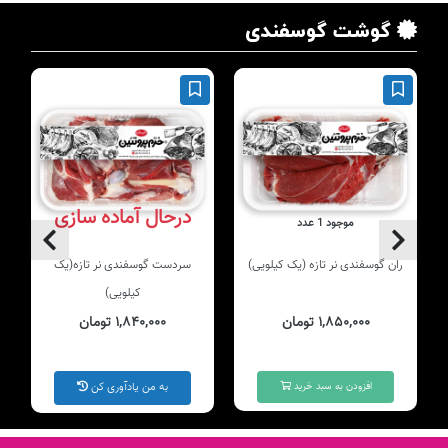
گوشت گوسفندی
درحال آماده سازی
موجود 1 عدد
ران گوسفندی نر تازه (یک کیلویی)
سردست گوسفندی نر تازه(یک
کیلویی)
۱,۸۵۰,۰۰۰ تومان
۱,۸۴۰,۰۰۰ تومان
افزودن به سبد خرید
به من یادآوری کن