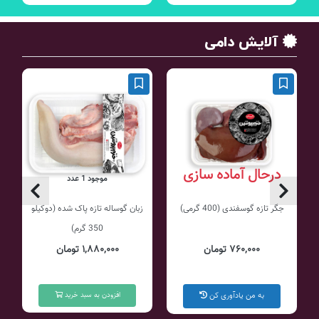
آلایش دامی
درحال آماده سازی
موجود 1 عدد
جگر تازه گوسفندی (400 گرمی)
زبان گوساله تازه پاک شده (دوکیلو
ج
350 گرم)
۷۶۰,۰۰۰ تومان
۱,۸۸۰,۰۰۰ تومان
به من یادآوری کن
افزودن به سبد خرید