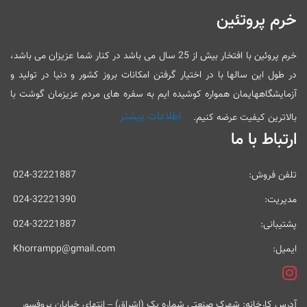
خرم پروتئین
خرم پروئین با افتخار بیش از 25 سال می باشد در کنار شما عزیزان می باشد،
در طول این سالها با در اختیار گرفتن امکانات بروز کشور و دنیا در تولید و
آزمایشگاههایمان همواره کوشیده ایم به سفره های مردم عزیزمان گوشت با
اطلاعات بیشتر
بالاترین کیفیت عرضه کنیم.
ارتباط با ما
تلفن فروش:
024-32221887
مدیریت:
024-32221390
پشتیبانی:
024-32221887
ایمیل:
Khorrampp@gmail.com
آدرس کارخانه: شهرک صنعتی شماره یک (اشراق) – انتهای خیابان پروفسور