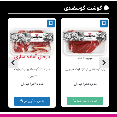
گوشت گوسفندی
درحال آماده سازی
موجود 1 عدد
ران گوسفندی نر تازه (یک کیلویی)
سردست گوسفندی نر تازه(یک
کیلویی)
۱,۸۵۰,۰۰۰ تومان
۱,۸۴۰,۰۰۰ تومان
افزودن به سبد خرید
به من یادآوری کن