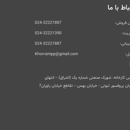
باط با ما
ن فروش:
024-32221887
ریت:
024-32221390
بانی:
024-32221887
ل:
Khorrampp@gmail.com
 کارخانه: شهرک صنعتی شماره یک (اشراق) – انتهای
ان پروفسور ثبوتی - خیابان بهمن – تقاطع خیابان یاوران7