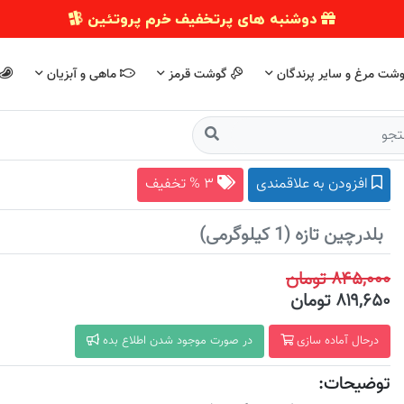
دوشنبه های پرتخفیف خرم پروتئین
شت مرغ و سایر پرندگان
گوشت قرمز
ماهی و آبزیان
افزودن به علاقمندی
۳ % تخفیف
بلدرچین تازه (1 کیلوگرمی)
۸۴۵,۰۰۰ تومان
۸۱۹,۶۵۰ تومان
درحال آماده سازی
در صورت موجود شدن اطلاع بده
توضیحات: