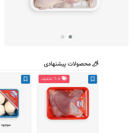
محصولات پیشنهادی
۵ % تخفیف
موجود 3 عدد