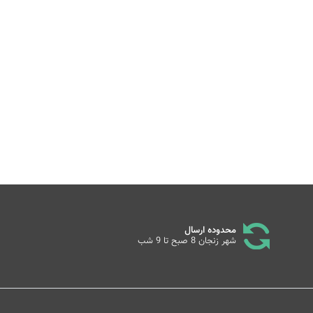
محدوده ارسال
شهر زنجان 8 صبح تا 9 شب