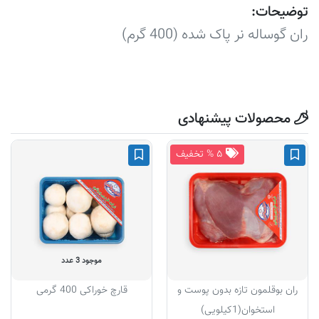
توضیحات:
ران گوساله نر پاک شده (400 گرم)
محصولات پیشنهادی
۵ % تخفیف
موجود 3 عدد
ران بوقلمون تازه بدون پوست و
قارچ خوراکی 400 گرمی
استخوان(1کیلویی)