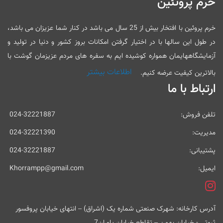
خرم پروتئین
خرم پروئین با افتخار بیش از 25 سال می باشد در کنار شما عزیزان می باشد،
در طول این سالها با در اختیار گرفتن امکانات بروز کشور و دنیا در تولید و
آزمایشگاههایمان همواره کوشیده ایم به سفره های مردم عزیزمان گوشت با
اطلاعات بیشتر
بالاترین کیفیت عرضه کنیم.
ارتباط با ما
تلفن فروش:
024-32221887
مدیریت:
024-32221390
پشتیبانی:
024-32221887
ایمیل:
Khorrampp@gmail.com
آدرس کارخانه: شهرک صنعتی شماره یک (اشراق) – انتهای خیابان پروفسور
ثبوتی - خیابان بهمن – تقاطع خیابان یاوران7