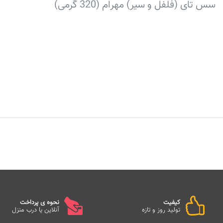
سس تای (فلفل و سیر) مهرام (320 گرمی)
کیفیت
نحوه ی پرداخت
تولید روز و تازه
آنلاین یا درب منزل