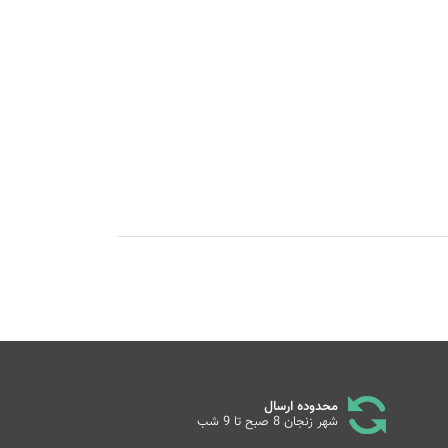
محدوده ارسال
شهر زنجان 8 صبح تا 9 شب