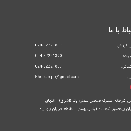
باط با ما
ن فروش:
024-32221887
ریت:
024-32221390
بانی:
024-32221887
ل:
Khorrampp@gmail.com
 کارخانه: شهرک صنعتی شماره یک (اشراق) – انتهای
ان پروفسور ثبوتی - خیابان بهمن – تقاطع خیابان یاوران7