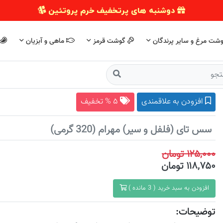
دوشنبه های پرتخفیف خرم پروتئین
شت مرغ و سایر پرندگان
گوشت قرمز
ماهی و آبزیان
افزودن به علاقمندی
۵ % تخفیف
سس تای (فلفل و سیر) مهرام (320 گرمی)
۱۲۵,۰۰۰ تومان
۱۱۸,۷۵۰ تومان
افزودن به سبد خرید ( 3 مانده )
توضیحات: