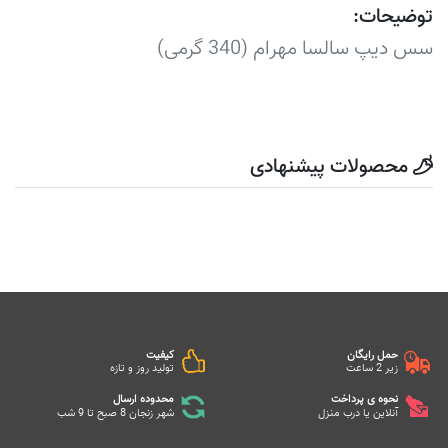
توضیحات:
سس دیپ سالسا مهرام (340 گرمی)
محصولات پیشنهادی
حمل رایگان
کیفیت
زیر 2 ساعت
تولید روز و تازه
نحوه ی پرداخت
محدوده ارسال
آنلاین یا درب منزل
شهر زنجان 8 صبح تا 9 شب