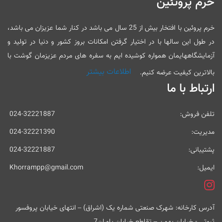
خرم پروتئین
خرم پروئین با افتخار بیش از 25 سال می باشد در کنار شما عزیزان می باشد،
در طول این سالها با در اختیار گرفتن امکانات بروز کشور و دنیا در تولید و
آزمایشگاههایمان همواره کوشیده ایم به سفره های مردم عزیزمان گوشت با
اطلاعات بیشتر
بالاترین کیفیت عرضه کنیم.
ارتباط با ما
تلفن فروش:
024-32221887
مدیریت:
024-32221390
پشتیبانی:
024-32221887
ایمیل:
Khorrampp@gmail.com
آدرس کارخانه: شهرک صنعتی شماره یک (اشراق) – انتهای خیابان پروفسور
ثبوتی - خیابان بهمن – تقاطع خیابان یاوران7