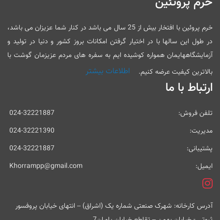
خرم پروتئین
خرم پروئین با افتخار بیش از 25 سال می باشد در کنار شما عزیزان می باشد،
در طول این سالها با در اختیار گرفتن امکانات بروز کشور و دنیا در تولید و
آزمایشگاههایمان همواره کوشیده ایم به سفره های مردم عزیزمان گوشت با
اطلاعات بیشتر
بالاترین کیفیت عرضه کنیم.
ارتباط با ما
تلفن فروش:
024-32221887
مدیریت:
024-32221390
پشتیبانی:
024-32221887
ایمیل:
Khorrampp@gmail.com
آدرس کارخانه: شهرک صنعتی شماره یک (اشراق) – انتهای خیابان پروفسور
ثبوتی - خیابان بهمن – تقاطع خیابان یاوران7