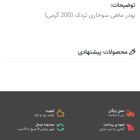
توضیحات:
پودر ماهی سوخاری تردک (200 گرمی)
محصولات پیشنهادی
حمل رایگان
کیفیت
زیر 2 ساعت
تولید روز و تازه
نحوه ی پرداخت
محدوده ارسال
آنلاین یا درب منزل
شهر زنجان 8 صبح تا 9 شب