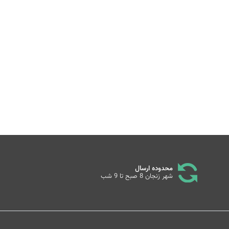
محدوده ارسال
شهر زنجان 8 صبح تا 9 شب