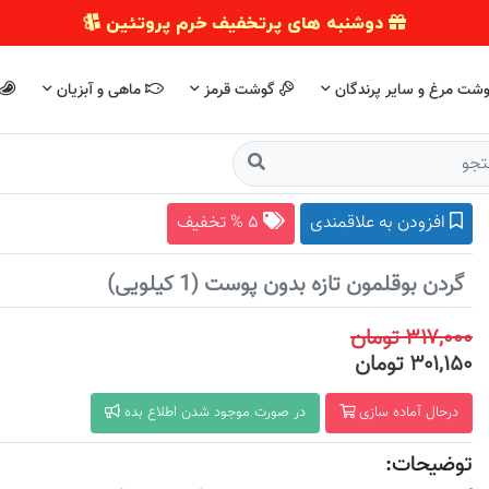
دوشنبه های پرتخفیف خرم پروتئین
شت مرغ و سایر پرندگان
گوشت قرمز
ماهی و آبزیان
افزودن به علاقمندی
۵ % تخفیف
گردن بوقلمون تازه بدون پوست (1 کیلویی)
۳۱۷,۰۰۰ تومان
۳۰۱,۱۵۰ تومان
درحال آماده سازی
در صورت موجود شدن اطلاع بده
توضیحات: