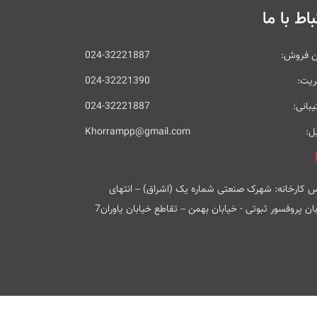
باط با ما
ن فروش:
024-32221887
ریت:
024-32221390
بانی:
024-32221887
ل:
Khorrampp@gmail.com
 کارخانه: شهرک صنعتی شماره یک (اشراق) – انتهای
ان پروفسور ثبوتی - خیابان بهمن – تقاطع خیابان یاوران7